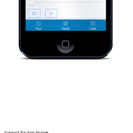
2018-
06-
18
Support für App-Nutzer