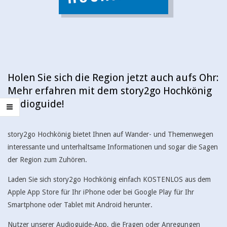
d
n
M
e
e
s
n
u
t
Holen Sie sich die Region jetzt auch aufs Ohr:
o
Mehr erfahren mit dem story2go Hochkönig
r
Audioguide!
y
2
story2go Hochkönig bietet Ihnen auf Wander- und Themenwegen
interessante und unterhaltsame Informationen und sogar die Sagen
g
der Region zum Zuhören.
o
Laden Sie sich story2go Hochkönig einfach KOSTENLOS aus dem
H
Apple App Store für Ihr iPhone oder bei Google Play für Ihr
Smartphone oder Tablet mit Android herunter.
o
Nutzer unserer Audioguide-App, die Fragen oder Anregungen