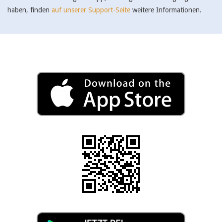
c
haben, finden
auf unserer Support-Seite
weitere Informationen.
h
k
ö
n
i
g