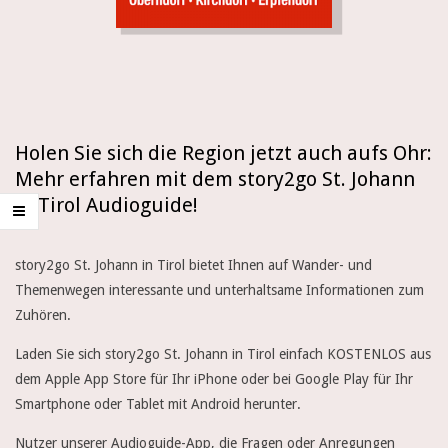
d
n
M
e
e
s
n
u
t
Holen Sie sich die Region jetzt auch aufs Ohr:
o
Mehr erfahren mit dem story2go St. Johann
r
in Tirol Audioguide!
y
2
story2go St. Johann in Tirol bietet Ihnen auf Wander- und
Themenwegen interessante und unterhaltsame Informationen zum
g
Zuhören.
o
Laden Sie sich story2go St. Johann in Tirol einfach KOSTENLOS aus
S
dem Apple App Store für Ihr iPhone oder bei Google Play für Ihr
Smartphone oder Tablet mit Android herunter.
t
Nutzer unserer Audioguide-App, die Fragen oder Anregungen