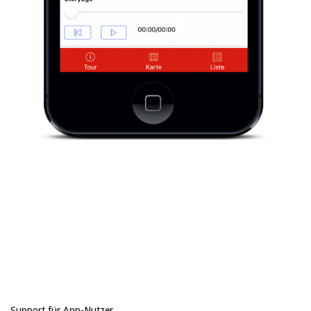
2018-
06-
14
Support für App-Nutzer