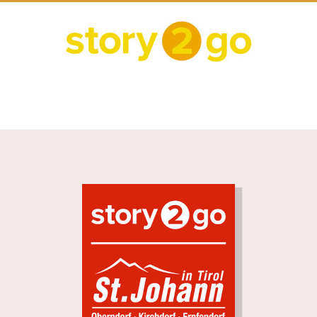
Skip
P
to
r
content
i
m
a
A
r
y
u
N
d
a
i
v
i
o
g
g
a
t
u
i
i
o