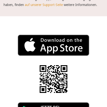
.
haben, finden
auf unserer Support-Seite
weitere Informationen.
J
o
h
a
n
n
i
n
T
i
r